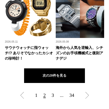
2026.05.11
2026.05.08
サウナウォッチに指ウォッ
海外から人気を逆輸入、シチ
チ!? ありそでなかったカシオ
ズンのお手頃機械式と復刻ア
の珍時計！
ナデジ
次の20件を見る
1
2
3
...
34