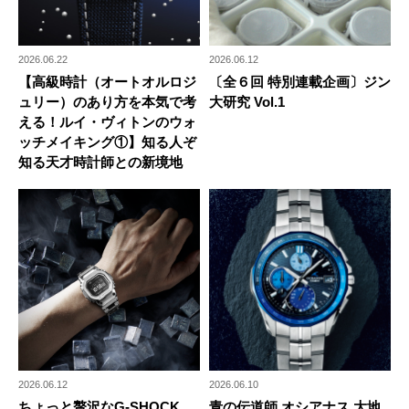
2026.06.22
2026.06.12
【高級時計（オートオルロジ
〔全６回 特別連載企画〕ジン
ュリー）のあり方を本気で考
大研究 Vol.1
える！ルイ・ヴィトンのウォ
ッチメイキング①】知る人ぞ
知る天才時計師との新境地
2026.06.12
2026.06.10
ちょっと贅沢なG-SHOCK
青の伝道師 オシアナス 大地