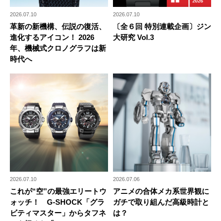
2026.07.10
2026.07.10
革新の新機構、伝説の復活、
〔全６回 特別連載企画〕ジン
進化するアイコン！ 2026
大研究 Vol.3
年、機械式クロノグラフは新
時代へ
2026.07.10
2026.07.06
これが“空”の最強エリートウ
アニメの合体メカ系世界観に
ォッチ！ G-SHOCK「グラ
ガチで取り組んだ高級時計と
ビティマスター」からタフネ
は？