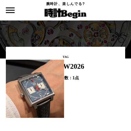
腕時計、楽しんでる?
時計Begin TOP
タグ
W&W2026
TAG
#W&W2026
該当件数：
1点
Watches and Wonders Geneva
2026 新作速報 Part.8