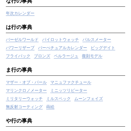
な行の事典
年次カレンダー
は行の事典
バーゼルワールド
パイロットウォッチ
パルスメーター
パワーリザーブ
パーぺチュアルカレンダー
ビッグデイト
フライバック
ブロンズ
ペルラージュ
復刻モデル
ま行の事典
マザー・オブ・パール
マニュファクチュール
マリンクロノメーター
ミニッツリピーター
ミリタリーウォッチ
ミルスペック
ムーンフェイズ
無反射コーティング
蒔絵
や行の事典