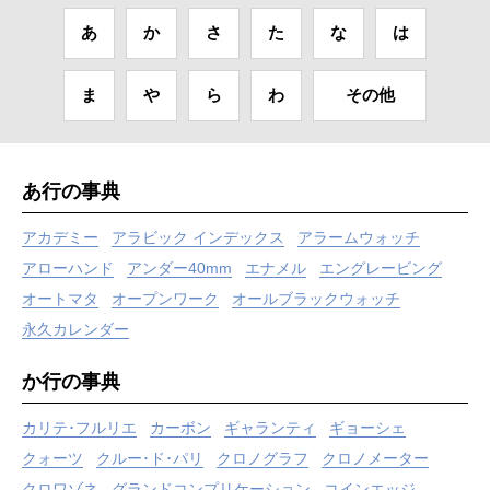
あ
か
さ
た
な
は
ま
や
ら
わ
その他
あ行の事典
アカデミー
アラビック インデックス
アラームウォッチ
アローハンド
アンダー40mm
エナメル
エングレービング
オートマタ
オープンワーク
オールブラックウォッチ
永久カレンダー
か行の事典
カリテ･フルリエ
カーボン
ギャランティ
ギョーシェ
クォーツ
クルー･ド･パリ
クロノグラフ
クロノメーター
クロワゾネ
グランドコンプリケーション
コインエッジ