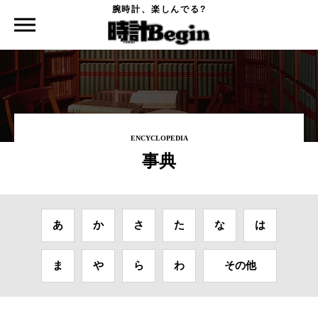
腕時計、楽しんでる?
時計Begin TOP
事典
アラームウォッチ
ENCYCLOPEDIA
事典
あ
か
さ
た
な
は
ま
や
ら
わ
その他