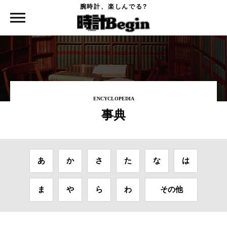
腕時計、楽しんでる?
時計Begin TOP
事典
マリンクロノメーター
ENCYCLOPEDIA
事典
あ
か
さ
た
な
は
ま
や
ら
わ
その他