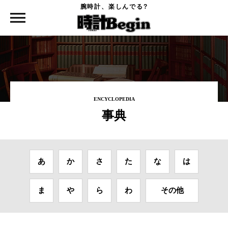
腕時計、楽しんでる?
時計Begin TOP
事典
独立時計師協会
ENCYCLOPEDIA
事典
あ
か
さ
た
な
は
ま
や
ら
わ
その他