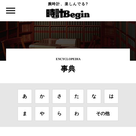
腕時計、楽しんでる?
時計Begin TOP
事典
バーゼルワールド
ENCYCLOPEDIA
事典
あ
か
さ
た
な
は
ま
や
ら
わ
その他