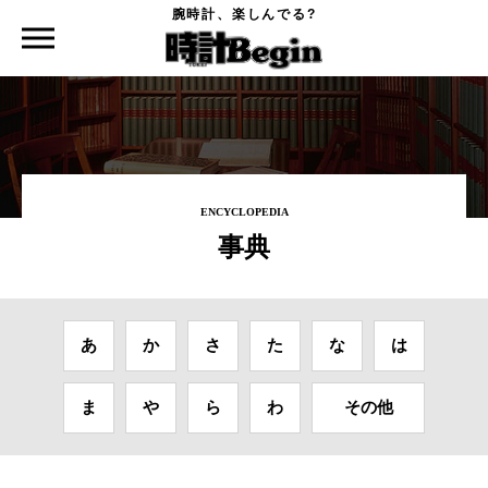
腕時計、楽しんでる?
時計Begin TOP
事典
クロノグラフ
ENCYCLOPEDIA
事典
あ
か
さ
た
な
は
ま
や
ら
わ
その他