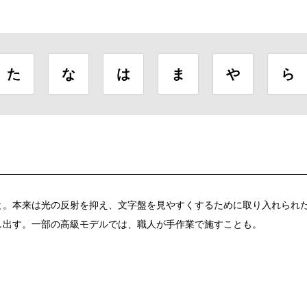
た
な
は
ま
や
ら
と。本来は光の反射を抑え、文字盤を見やすくするために取り入れられ
し出す。一部の高級モデルでは、職人が手作業で施すことも。