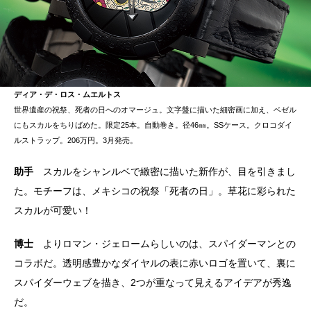
ディア・デ・ロス・ムエルトス
世界遺産の祝祭、死者の日へのオマージュ。文字盤に描いた細密画に加え、ベゼル
にもスカルをちりばめた。限定25本。自動巻き。径46㎜。SSケース。クロコダイ
ルストラップ。206万円。3月発売。
助手
スカルをシャンルベで緻密に描いた新作が、目を引きまし
た。モチーフは、メキシコの祝祭「死者の日」。草花に彩られた
スカルが可愛い！
博士
よりロマン・ジェロームらしいのは、スパイダーマンとの
コラボだ。透明感豊かなダイヤルの表に赤いロゴを置いて、裏に
スパイダーウェブを描き、2つが重なって見えるアイデアが秀逸
だ。