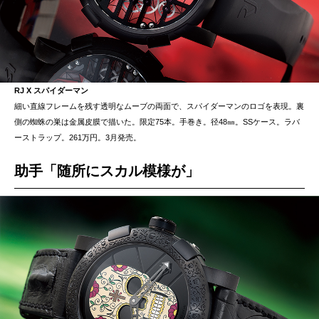
RJ X スパイダーマン
細い直線フレームを残す透明なムーブの両面で、スパイダーマンのロゴを表現。裏
側の蜘蛛の巣は金属皮膜で描いた。限定75本。手巻き。径48㎜。SSケース。ラバ
ーストラップ。261万円。3月発売。
助手「随所にスカル模様が」