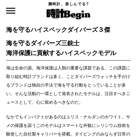
腕時計、楽しんでる?
時計Begin TOP
特集
海を守るハイスペックダイバーズ３傑
2023.04.26
海を守るハイスペックダイバーズ３傑
海を守るダイバーズ三銃士
海洋保護に貢献するハイスペックモデル
海は生命の源。海洋保護は人類の重要な課題である。この課題に
取り組む時計ブランドは多く、ことダイバーズウォッチを手がけ
るブランドは独自の手法で海を守る行動をとっていることが多
い。そんな活動の一環として発表されたモデルは、注目すべきニ
ュースとして、心に留めるべきなのだ。
なかでもインパクトがあるのはユリス・ナルダンのホワイト。サ
メの保護を謳うこのモデルはスマートな外観にシリシウム技術を
駆使した自社製キャリバーを搭載。ダイビングのみならず日常の