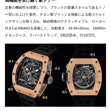
高機能を受け継ぐ新トノー
定番の機能性を踏襲しつつ、ブランドの普遍スタイルであるトノ
ー型に仕上げた新作。チタン製ブリッジ＆地板による新スケルト
ンデザインを取り入れ、独自開発のデクラッチャブル・ローター
付きCal.RMAR2を搭載した。自動巻き。49.94×42mm。18KRG×
チタンケース。ラバーストラップ。5気圧防水。3718万円。