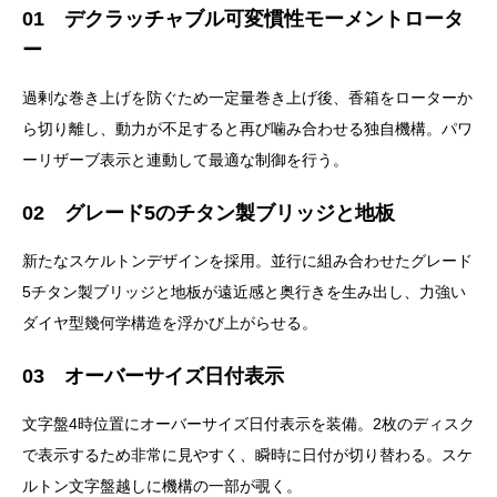
01 デクラッチャブル可変慣性モーメントロータ
ー
過剰な巻き上げを防ぐため一定量巻き上げ後、香箱をローターか
ら切り離し、動力が不足すると再び噛み合わせる独自機構。パワ
ーリザーブ表示と連動して最適な制御を行う。
02 グレード5のチタン製ブリッジと地板
新たなスケルトンデザインを採用。並行に組み合わせたグレード
5チタン製ブリッジと地板が遠近感と奥行きを生み出し、力強い
ダイヤ型幾何学構造を浮かび上がらせる。
03 オーバーサイズ日付表示
文字盤4時位置にオーバーサイズ日付表示を装備。2枚のディスク
で表示するため非常に見やすく、瞬時に日付が切り替わる。スケ
ルトン文字盤越しに機構の一部が覗く。