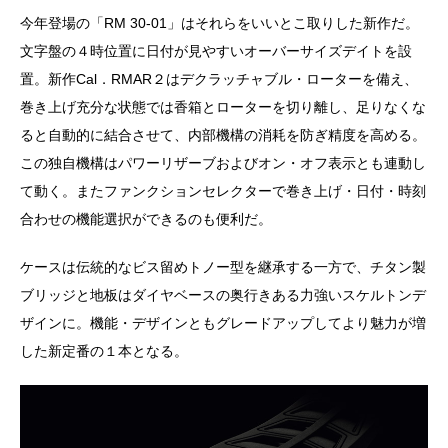
今年登場の「RM 30‐01」はそれらをいいとこ取りした新作だ。
文字盤の４時位置に日付が見やすいオーバーサイズデイトを設
置。新作Cal．RMAR２はデクラッチャブル・ローターを備え、
巻き上げ充分な状態では香箱とローターを切り離し、足りなくな
ると自動的に結合させて、内部機構の消耗を防ぎ精度を高める。
この独自機構はパワーリザーブおよびオン・オフ表示とも連動し
て動く。またファンクションセレクターで巻き上げ・日付・時刻
合わせの機能選択ができるのも便利だ。
ケースは伝統的なビス留めトノー型を継承する一方で、チタン製
ブリッジと地板はダイヤベースの奥行きある力強いスケルトンデ
ザインに。機能・デザインともグレードアップしてより魅力が増
した新定番の１本となる。