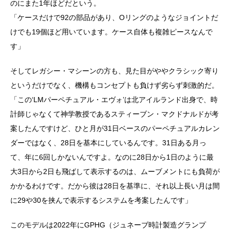
のにまた1年ほどだという。
「ケースだけで92の部品があり、Oリングのようなジョイントだ
けでも19個ほど用いています。ケース自体も複雑ピースなんで
す」
そしてレガシー・マシーンの方も、見た目がややクラシック寄り
というだけでなく、機構もコンセプトも負けず劣らず刺激的だ。
「この‘LMパーペチュアル・エヴォ’は北アイルランド出身で、時
計師じゃなくて神学教授であるスティーブン・マクドナルドが考
案したんですけど、ひと月が31日ベースのパーペチュアルカレン
ダーではなく、28日を基本にしているんです。31日ある月っ
て、年に6回しかないんですよ。なのに28日から1日のように最
大3日から2日も飛ばして表示するのは、ムーブメントにも負荷が
かかるわけです。だから彼は28日を基準に、それ以上長い月は間
に29や30を挟んで表示するシステムを考案したんです」
このモデルは2022年にGPHG（ジュネーブ時計製造グランプ