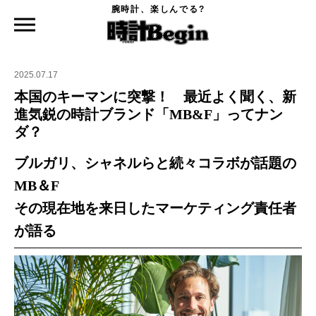
腕時計、楽しんでる?
時計Begin TOP
特集
本国のキーマンに突撃！ 最近よく聞く、新進気鋭の時計ブランド「MB&F」ってナン
ダ？
2025.07.17
本国のキーマンに突撃！ 最近よく聞く、新
進気鋭の時計ブランド「MB&F」ってナン
ダ？
ブルガリ、シャネルらと続々コラボが話題の
MB＆F
その現在地を来日したマーケティング責任者
が語る