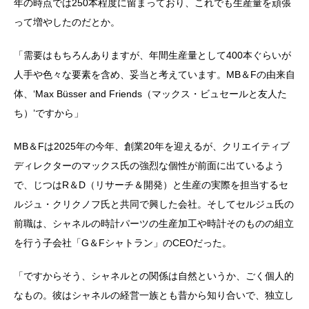
年の時点では250本程度に留まっており、これでも生産量を頑張
って増やしたのだとか。
「需要はもちろんありますが、年間生産量として400本ぐらいが
人手や色々な要素を含め、妥当と考えています。MB＆Fの由来自
体、‘Max Büsser and Friends（マックス・ビュセールと友人た
ち）’ですから」
MB＆Fは2025年の今年、創業20年を迎えるが、クリエイティブ
ディレクターのマックス氏の強烈な個性が前面に出ているよう
で、じつはR＆D（リサーチ＆開発）と生産の実際を担当するセ
ルジュ・クリクノフ氏と共同で興した会社。そしてセルジュ氏の
前職は、シャネルの時計パーツの生産加工や時計そのものの組立
を行う子会社「G＆Fシャトラン」のCEOだった。
「ですからそう、シャネルとの関係は自然というか、ごく個人的
なもの。彼はシャネルの経営一族とも昔から知り合いで、独立し