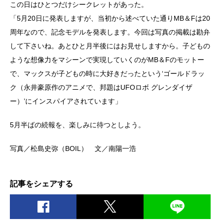
この日はひとつだけシークレットがあった。
「5月20日に発表しますが、当初から述べていた通りMB＆Fは20
周年なので、記念モデルを発表します。今回は写真の掲載は勘弁
して下さいね。あとひと月半後にはお見せしますから。子どもの
ような想像力をマシーンで実現していくのがMB＆Fのモットー
で、マックスが子どもの時に大好きだったという‘ゴールドラッ
ク（永井豪原作のアニメで、邦題はUFOロボ グレンダイザ
ー）’にインスパイアされています」
5月半ばの続報を、楽しみに待つとしよう。
写真／松島史弥（BOIL） 文／南陽一浩
記事をシェアする