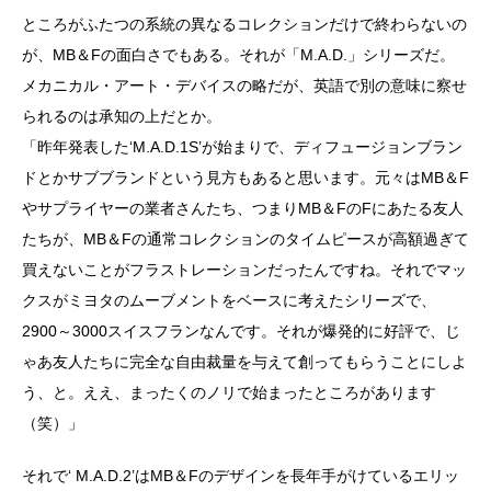
ところがふたつの系統の異なるコレクションだけで終わらないの
が、MB＆Fの面白さでもある。それが「M.A.D.」シリーズだ。
メカニカル・アート・デバイスの略だが、英語で別の意味に察せ
られるのは承知の上だとか。
「昨年発表した‘M.A.D.1S’が始まりで、ディフュージョンブラン
ドとかサブブランドという見方もあると思います。元々はMB＆F
やサプライヤーの業者さんたち、つまりMB＆FのFにあたる友人
たちが、MB＆Fの通常コレクションのタイムピースが高額過ぎて
買えないことがフラストレーションだったんですね。それでマッ
クスがミヨタのムーブメントをベースに考えたシリーズで、
2900～3000スイスフランなんです。それが爆発的に好評で、じ
ゃあ友人たちに完全な自由裁量を与えて創ってもらうことにしよ
う、と。ええ、まったくのノリで始まったところがあります
（笑）」
それで‘ M.A.D.2’はMB＆Fのデザインを長年手がけているエリッ