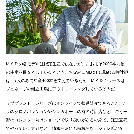
M.A.D.の各モデルは限定生産ではないが、おおよそ2000本前後
の生産を目安としているという。ちなみにMB＆Fに勤める時計師
は、7人のみで年産400本を支えているため、M.A.D.シリーズは
ジュネーブの組立工場にアウトソーシングしているそうだ。
サブブランド・シリーズはオンラインで抽選販売であること、パ
リのクロノパッションやシンガポールの有名時計店など、ごく一
部のコレクター向けショップで取り扱いがあるのみで、ほぼ直売
でやっていく方針など、情報開示にも積極的なルジェレ氏だが、