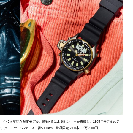
アランド 40周年記念限定モデル。9時位置に水深センサーを搭載し、1985年モデルのア
ォーツ。SSケース。径50.7mm。世界限定5800本。8万2500円。