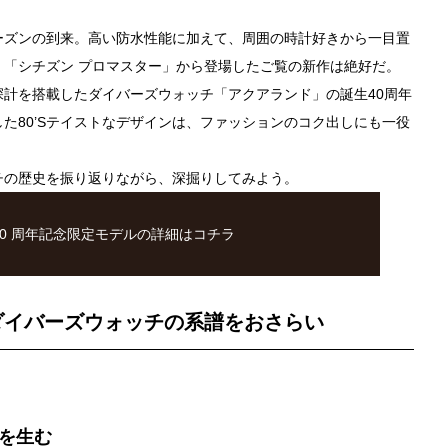
ーズンの到来。高い防水性能に加えて、周囲の時計好きから一目置
「シチズン プロマスター」から登場したご覧の新作は絶好だ。
深計を搭載したダイバーズウォッチ「アクアランド」の誕生
40
周年
した
80’S
テイストなデザインは、ファッションのコク出しにも一役
チの歴史を振り返りながら、深掘りしてみよう。
40 周年記念限定モデルの詳細はコチラ
ダイバーズウォッチの系譜をおさらい
計を生む