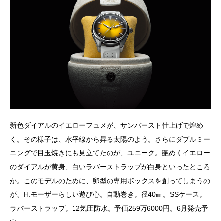
新色ダイアルのイエローフュメが、サンバースト仕上げで煌め
く。その様子は、水平線から昇る太陽のよう。さらにダブルミー
ニングで目玉焼きにも見立てたのが、ユニーク。艶めくイエロー
のダイアルが黄身、白いラバーストラップが白身といったところ
か。このモデルのために、卵型の専用ボックスを創ってしまうの
が、H.モーザーらしい遊び心。自動巻き。径40㎜。SSケース。
ラバーストラップ。12気圧防水。予価259万6000円。6月発売予