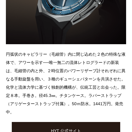
円弧状のキャピラリー（毛細管）内に閉じ込めた２色の特殊な液
体で、アワーを示す──唯一無二の流体レトログラードの新装
は、毛細管の内と外、２時位置のパワーリザーブ計それぞれに異
なる手動旋盤を用い、３種のギューシェパターンを共演させた。
化学と流体力学に基づく独創的機構が、伝統工芸と出会った。限
定８本。手巻き。径45.3㎜。チタンケース。ラバーストラップ
（アリゲーターストラップ付属）。50ｍ防水。1441万円。発売
中。
HYT 公式サイト