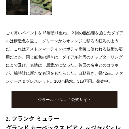
ごく薄いペイントを15層塗り重ね、２回の熱処理を施したダイア
ルは構造色を呈し、グリーンからオレンジに移ろう虹彩のよう
だ。これはアストンマーティンのボディ塗装に使われる技術の応
用だとか。同じ虹色の輝きは、ダイアル外周のチャプターリング
にまで及び、表情は一層豊かになった。英国の名車とのコラボ
が、腕時計に新たな表現をもたらした。自動巻き。径42㎜。チタ
ンケース＆ブレスレット。100ｍ防水。319万円。発売中。
ジラール・ペルゴ 公式サイト
2. フランク ミュラー
グランド カーベックス ピアノ ～ジャパン レ