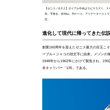
【ゼニス／G.F.J.】ダイアル中央はラピスラズリ、
本。手巻き。径39㎜。Ptケース。アリゲーターストラ
定。
進化して現代に帰ってきた伝
創業160周年を迎えたゼニス最大の目玉こそ
ーブル＝ジャコの頭文字に由来。メゾンの
1948年から1962年にかけて製造され、
名キャリバー「135」である。