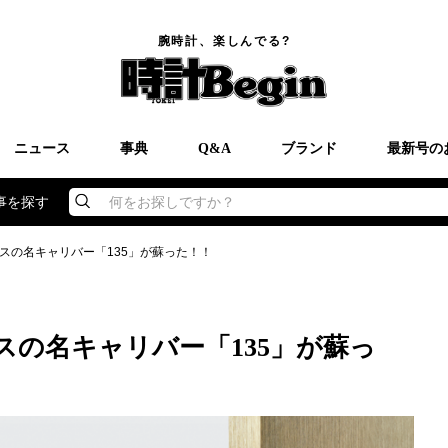
腕時計、楽しんでる?
ニュース
事典
Q&A
ブランド
最新号の
事を探す
何をお探しですか？
スの名キャリバー「135」が蘇った！！
の名キャリバー「135」が蘇っ