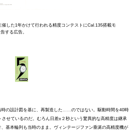
催した1年かけて行われる精度コンテストにCal.135搭載モ
同じコンク
報告する広告。
時の設計図を基に、再製造した……のではない。駆動時間を40時
トさせているのだ。むろん日差±２秒という驚異的な高精度は継承
針、基本輪列も当時のまま。ヴィンテージファン垂涎の高精度機が