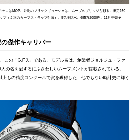
スモセコはMOP。外周のブリックギョーシェは、ムーブのブリッジも彩る。限定160
ップ（２本のカーフストラップ付属）。5気圧防水。695万2000円。11月発売予
説の傑作キャリバー
、この「G.F.J.」である。モデル名は、創業者ジョルジュ・ファ
偉人の名を冠するにふさわしいムーブメントが搭載されている。
230以上もの精度コンクールで賞を獲得した、他でもない時計史に輝く