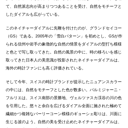
て、自然派志向が高まりつつあることを受け、自然をモチーフと
したダイアルも広がっている。
このネイチャーダイアルに先鞭を付けたのが、グランドセイコー
（GS）である。2005年の「雪白パターン」を初めとし、GSが作
られる信州や岩手の象徴的な自然の情景をダイアルの型打ち模様
と色とで写し取ってきた。自然の風景の中に、時の移ろいを感じ
取ってきた日本人の美意識が投影されたネイチャーダイアルは、
海外の時計ファンにも高く評価されている。
そして今年、スイスの時計ブランドが提示したニュアンスカラー
の中には、自然をモチーフとした色が数多い。パルミジャーニ・
フルリエは、スイス南部の景勝地、ヴェルツァスカ渓谷の川の色
を引用した。悠々と余白を広げるダイアル全面に施された極めて
繊細かつ複雑なバーリーコーン模様のギョーシェ彫りは、川面に
生じる波のよう。自然の美を受け止めたネイチャーダイアルは、