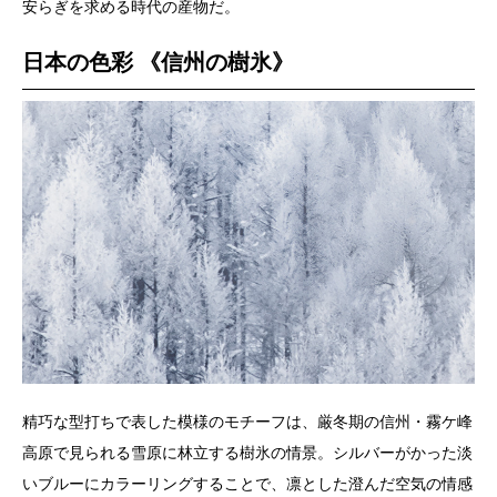
安らぎを求める時代の産物だ。
日本の色彩 《信州の樹氷》
精巧な型打ちで表した模様のモチーフは、厳冬期の信州・霧ケ峰
高原で見られる雪原に林立する樹氷の情景。シルバーがかった淡
いブルーにカラーリングすることで、凛とした澄んだ空気の情感