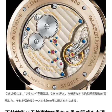
Cal.L093.1は、“フラッハ”専用設計。2.9mm厚という極薄ながら約72時間駆動を実
現した。それを収めるケースも6.2mm厚の薄さをかなえる。