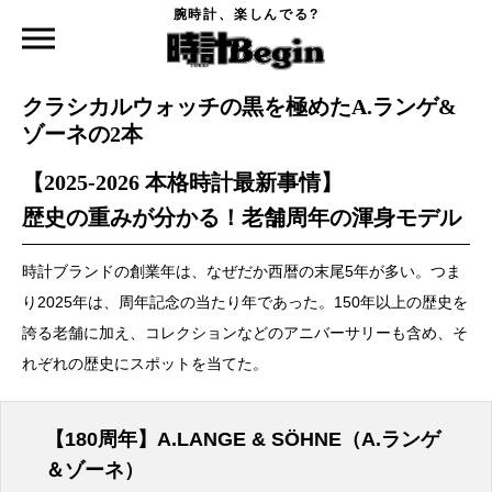
腕時計、楽しんでる?
時計Begin TOP
特集
クラシカルウォッチの黒を極めたA.ランゲ&ゾーネの2本
2026.03.03
クラシカルウォッチの黒を極めたA.ランゲ&
ゾーネの2本
【2025-2026 本格時計最新事情】
歴史の重みが分かる！老舗周年の渾身モデル
時計ブランドの創業年は、なぜだか西暦の末尾5年が多い。つま
り2025年は、周年記念の当たり年であった。150年以上の歴史を
誇る老舗に加え、コレクションなどのアニバーサリーも含め、そ
れぞれの歴史にスポットを当てた。
【180周年】A.LANGE & SÖHNE（A.ランゲ
＆ゾーネ）