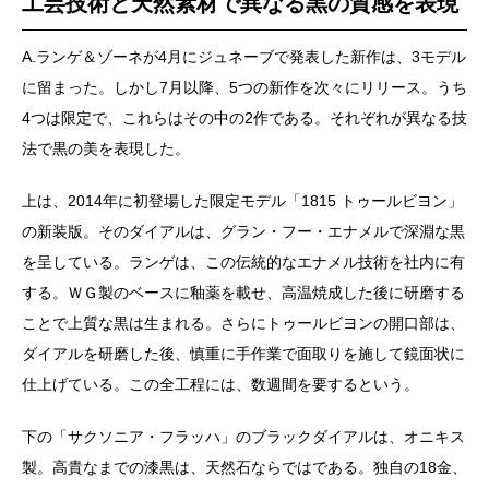
工芸技術と天然素材で異なる黒の質感を表現
A.ランゲ＆ゾーネが4月にジュネーブで発表した新作は、3モデル
に留まった。しかし7月以降、5つの新作を次々にリリース。うち
4つは限定で、これらはその中の2作である。それぞれが異なる技
法で黒の美を表現した。
上は、2014年に初登場した限定モデル「1815 トゥールビヨン」
の新装版。そのダイアルは、グラン・フー・エナメルで深淵な黒
を呈している。ランゲは、この伝統的なエナメル技術を社内に有
する。ＷＧ製のベースに釉薬を載せ、高温焼成した後に研磨する
ことで上質な黒は生まれる。さらにトゥールビヨンの開口部は、
ダイアルを研磨した後、慎重に手作業で面取りを施して鏡面状に
仕上げている。この全工程には、数週間を要するという。
下の「サクソニア・フラッハ」のブラックダイアルは、オニキス
製。高貴なまでの漆黒は、天然石ならではである。独自の18金、