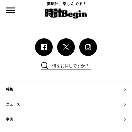
腕時計、楽しんでる?
時計Begin TOP
時計Begin本誌
今さら訊けないアカデミー
何をお探しですか？
特集
ニュース
事典