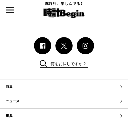
腕時計、楽しんでる?
時計Begin TOP
時計Begin本誌
2022 新作時計完全ガイド
何をお探しですか？
特集
ニュース
事典