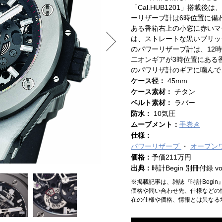
「Cal.HUB1201」搭載
ーリザーブ計は6時位置に備
ある香箱右上の小窓に赤いマ
は、ストレートな黒いブリッ
のパワーリザーブ計は、12
二オンギアが3時位置にある
のパワリザ計のギアに噛んで
ケース径：
45mm
ケース素材：
チタン
ベルト素材：
ラバー
防水：
10気圧
ムーブメント：
手巻き
仕様：
パワーリザーブ
オープン
価格：
予価211万円
出典：
時計Begin 別冊付録 vol
※掲載記事は、雑誌『時計Begi
価格や問い合わせ先、仕様などの
在の仕様や価格、情報とは異なる