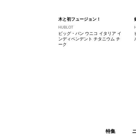
木と初フュージョン！
HUBLOT
ビッグ・バン ウニコ イタリア イ
ンディペンデント チタニウム チ
ーク
特集