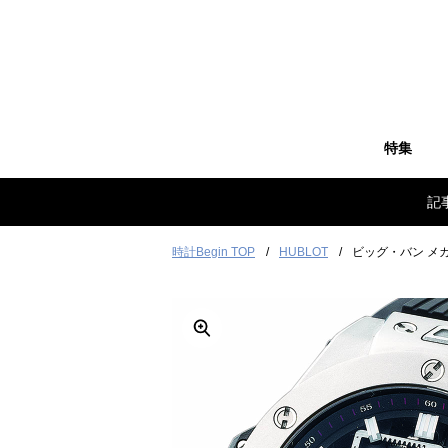
特集
記
時計Begin TOP
HUBLOT
ビッグ・バン メカ