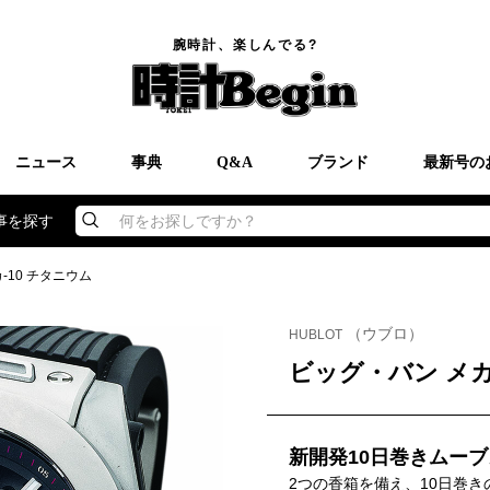
腕時計、楽しんでる?
ニュース
事典
Q&A
ブランド
最新号の
事を探す
何をお探しですか？
-10 チタニウム
（ウブロ）
HUBLOT
ビッグ・バン メカ
新開発10日巻きムー
2つの香箱を備え、10日巻