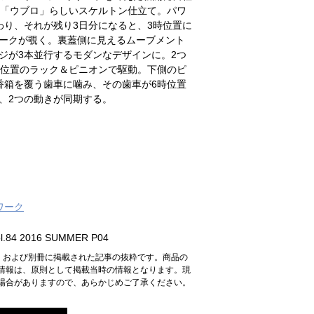
後は、「ウブロ」らしいスケルトン仕立て。パワ
わり、それが残り3日分になると、3時位置に
ークが覗く。裏蓋側に見えるムーブメント
ジが3本並行するモダンなデザインに。2つ
時位置のラック＆ピニオンで駆動。下側のピ
香箱を覆う歯車に噛み、その歯車が6時位置
、2つの動きが同期する。
ワーク
.84 2016 SUMMER P04
n』および別冊に掲載された記事の抜粋です。商品の
情報は、原則として掲載当時の情報となります。現
場合がありますので、あらかじめご了承ください。