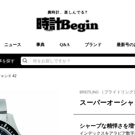
腕時計、楽しんでる?
ニュース
事典
Q&A
ブランド
最新号の
事を探す
何をお探しですか？
ャンⅡ 42
（ブライトリング
BREITLING
スーパーオーシャン
シャープな精悍さを増
インデックスをアラビア数字