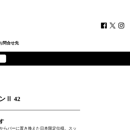
お問合せ先
）
Ⅱ 42
す
からバーに置き換えた日本限定仕様。スッ