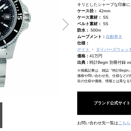
キリとしたシャープな印象に
ケース径：
42mm
ケース素材：
SS
ベルト素材：
SS
防水：
500m
ムーブメント：
自動巻き
仕様：
デイト
ダイバーズウォッ
価格：
41万円
出典：
時計Begin 別冊付録 vol
※掲載記事は、雑誌『時計Begi
価格や問い合わせ先、仕様などの
在の仕様や価格、情報とは異なる
ブランド公式サイト
お問い合わせ先一覧は
こちら