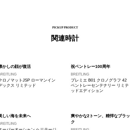
PICKUP PRODUCT
関連時計
懐かしの顔が復活
祝ベントレー100周年
BREITLING
BREITLING
クロノマットJSP ローマンイン
プレミエ B01 クロノグラフ 42
デックス リミテッド
ベントレーセンテナリー リミテ
ッドエディション
美しい海を未来へ
爽やかな2トーン、精悍なブラッ
ク
BREITLING
スーパーオーシャン ヘリテージ
BREITLING