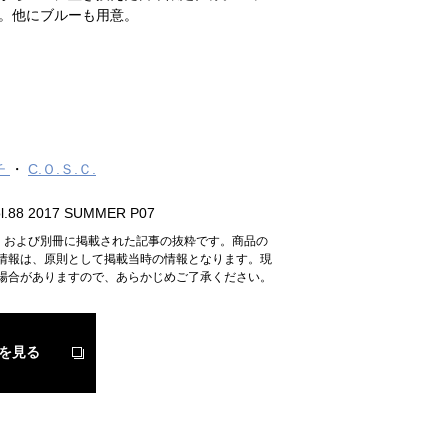
。他にブルーも用意。
チ
C.Ｏ.Ｓ.Ｃ.
.88 2017 SUMMER P07
n』および別冊に掲載された記事の抜粋です。商品の
情報は、原則として掲載当時の情報となります。現
場合がありますので、あらかじめご了承ください。
を見る