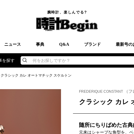
腕時計、楽しんでる?
ニュース
事典
Q&A
ブランド
最新号の
事を探す
何をお探しですか？
クラシック カレ オートマチック スケルトン
（フ
FREDERIQUE CONSTANT
クラシック カレ
随所にちりばめた古典
元来はシャープな角型を、ベ