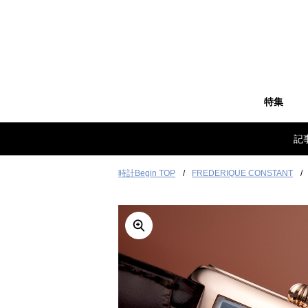
特集
記
時計Begin TOP
FREDERIQUE CONSTANT