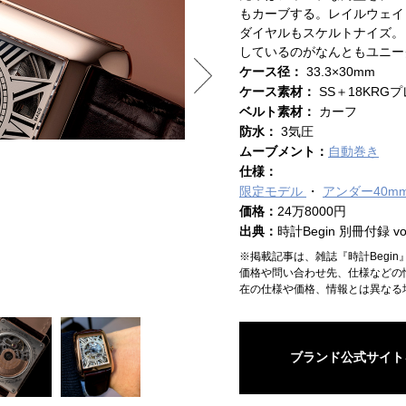
もカーブする。レイルウェイ
ダイヤルもスケルトナイズ。
しているのがなんともユニー
ケース径：
33.3×30mm
ケース素材：
SS＋18KRG
ベルト素材：
カーフ
防水：
3気圧
ムーブメント：
自動巻き
仕様：
限定モデル
アンダー40m
価格：
24万8000円
出典：
時計Begin 別冊付録 vol
※掲載記事は、雑誌『時計Begi
価格や問い合わせ先、仕様などの
在の仕様や価格、情報とは異なる
ブランド公式サイト