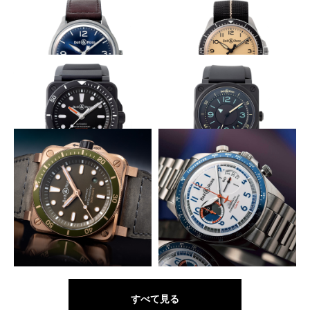
BELL&ROSS
BELL&ROSS
BR V3-94 R.S.19
BR V2-94 ベリータンカー ブロ
ンズ
鮮烈なサイレントブルー
ストレッチ素材のストラップ
BELL&ROSS
BELL&ROSS
BR V1-92 ブルー スティール
BR V2-92 ミリタリー ベージュ
潮にも傷にも強い
技ありアワー表示
BELL&ROSS
BELL&ROSS
BR 03-92 ダイバー ブラック マ
BR 03-92 バイ コンパス
ット
ミリタリー色のスクエアダイバー
大空への憧憬をダイヤルに託す
BELL&ROSS
BELL&ROSS
BR 03-92 ダイバー グリーン ブ
BR V2-94 レーシングバード
ロンズ
すべて見る