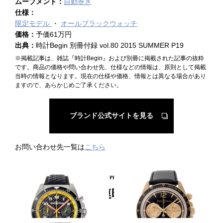
ムーブメント：
自動巻き
仕様：
限定モデル
オールブラックウォッチ
価格：
予価61万円
出典：
時計Begin 別冊付録 vol.80 2015 SUMMER P19
※掲載記事は、雑誌『時計Begin』および別冊に掲載された記事の抜粋
です。商品の価格や問い合わせ先、仕様などの情報は、原則として掲載
当時の情報となります。現在の仕様や価格、情報とは異なる場合があり
ますので、あらかじめご了承ください。
ブランド公式サイトを見る
お問い合わせ先一覧は
こちら
PICKUP PRODUCT
関連時計
ルノーF1色に染まる
レトロ感満載クロノ