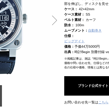
部を伸ばし、ディスクを見せ
ケース：
42×42mm
ケース素材：
SS
ベルト素材：
カーフ
防水：
100m
ムーブメント：
自動巻き
仕様：
ビッグデイト
価格：
予価44万5000円
出典：
時計Begin 別冊付録 vol
※掲載記事は、雑誌『時計Begi
価格や問い合わせ先、仕様などの
在の仕様や価格、情報とは異なる
ブランド公式サイト
お問い合わせ先一覧は
こちら