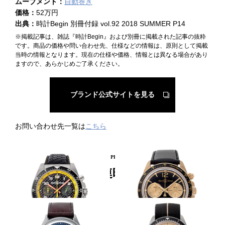
ムーブメント：
自動巻き
価格：
52万円
出典：
時計Begin 別冊付録 vol.92 2018 SUMMER P14
※掲載記事は、雑誌『時計Begin』および別冊に掲載された記事の抜粋
です。商品の価格や問い合わせ先、仕様などの情報は、原則として掲載
当時の情報となります。現在の仕様や価格、情報とは異なる場合があり
ますので、あらかじめご了承ください。
ブランド公式サイトを見る
お問い合わせ先一覧は
こちら
PICKUP PRODUCT
関連時計
ルノーF1色に染まる
レトロ感満載クロノ
BELL&ROSS
BELL&ROSS
BR V3-94 R.S.19
BR V2-94 ベリータンカー ブロ