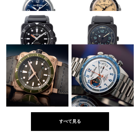
ンズ
鮮烈なサイレントブルー
ストレッチ素材のストラップ
BELL&ROSS
BELL&ROSS
BR V1-92 ブルー スティール
BR V2-92 ミリタリー ベージュ
潮にも傷にも強い
技ありアワー表示
BELL&ROSS
BELL&ROSS
BR 03-92 ダイバー ブラック マ
BR 03-92 バイ コンパス
ット
ミリタリー色のスクエアダイバー
大空への憧憬をダイヤルに託す
BELL&ROSS
BELL&ROSS
BR 03-92 ダイバー グリーン ブ
BR V2-94 レーシングバード
ロンズ
すべて見る