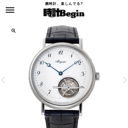
腕時計、楽しんでる?
時計Begin TOP
BREGUET
クラシック トゥールビヨン エクストラ-フラット オートマティック 5367