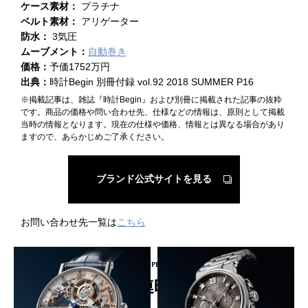
ケース素材：
プラチナ
ベルト素材：
アリゲーター
防水：
3気圧
ムーブメント：
自動巻き
価格：
予価1752万円
出典：
時計Begin 別冊付録 vol.92 2018 SUMMER P16
※掲載記事は、雑誌『時計Begin』および別冊に掲載された記事の抜粋
です。商品の価格や問い合わせ先、仕様などの情報は、原則として掲載
当時の情報となります。現在の仕様や価格、情報とは異なる場合があり
ますので、あらかじめご了承ください。
ブランド公式サイトを見る
お問い合わせ先一覧は
こちら
PICKUP PRODUCT
関連時計