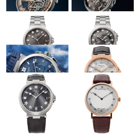
22金プレートをスケルトナイズ
モノトーンに装うフライバッククロ
ノ
BREGUET
BREGUET
クラシック トゥールビヨン エ
クストラフラット スケルトン
マリーン クロノグラフ 5527
5395
構造に工夫が光る新チタンブレス
チタンの外装で旅歩きを軽やかに
BREGUET
BREGUET
マリーン 5517
マリーン アラーム ミュージカ
ル 5547
青いダイヤルに波頭が連なり踊る
外観に調和する重量感と爽快さ
BREGUET
BREGUET
マリーン・クロノグラフ 5527
マリーン 5517
軽量な素材でスポーティに
赤みで重量感を添える薄型ドレス
BREGUET
BREGUET
マリーン 5517
クラシック エクストラ-フラッ
ト 5157