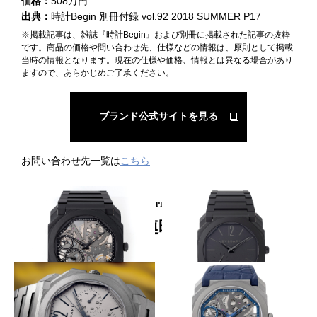
価格：
508万円
出典：
時計Begin 別冊付録 vol.92 2018 SUMMER P17
※掲載記事は、雑誌『時計Begin』および別冊に掲載された記事の抜粋
です。商品の価格や問い合わせ先、仕様などの情報は、原則として掲載
当時の情報となります。現在の仕様や価格、情報とは異なる場合があり
ますので、あらかじめご了承ください。
ブランド公式サイトを見る
お問い合わせ先一覧は
こちら
PICKUP PRODUCT
関連時計
超薄型セラミック
オールセラミック
BVLGARI
BVLGARI
オクト フィニッシモ スケルト
オクト フィニッシモ セラミッ
ン
ク