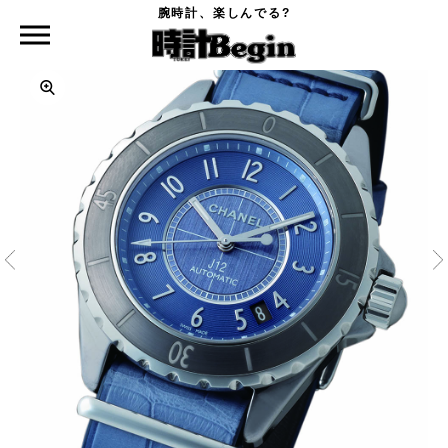
腕時計、楽しんでる?
時計Begin TOP
CHANEL
J12-G.10