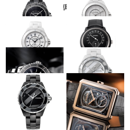
関連時計
何も変えずすべてを変えた
何も変えずすべてを変えた
CHANEL
CHANEL
J12 ファントム
J12 ファントム
何も変えずすべてを変えた
マットな黒１色に染まる
CHANEL
CHANEL
J12
ムッシュー ドゥ シャネル エデ
ィション ノワール
何も変えずすべてを変えた
ロジウムで浮き立つ「12」
CHANEL
CHANEL
J12
J12 アンタイトル
マットな黒で「12」を描く
ブラック×ゴールドのバイカラーで統
一
CHANEL
CHANEL
J12 アンタイトル
ボーイフレンド スケルトン