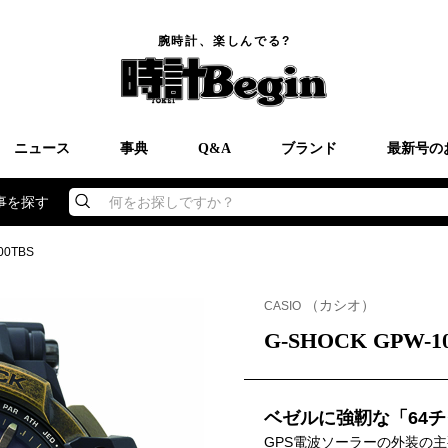
腕時計、楽しんでる?
ニュース
事典
Q&A
ブランド
最新号の
事を探す
何をお探しですか？
00TBS
（カシオ）
CASIO
G-SHOCK GPW-1
ベゼルに強靭な「64
GPS電波ソーラーの外装の