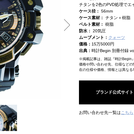
チタンを2色のPVD処理で
ケース径：
56mm
ケース素材：
チタン＋樹脂
ベルト素材：
樹脂
防水：
20気圧
ムーブメント：
クォーツ
価格：
15万5000円
出典：
時計Begin 別冊付録 vol
※掲載記事は、雑誌『時計Begi
価格や問い合わせ先、仕様などの
在の仕様や価格、情報とは異なる
ブランド公式サイト
お問い合わせ先一覧は
こちら