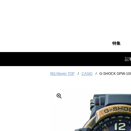
特集
記
時計Begin TOP
CASIO
G-SHOCK GPW-10