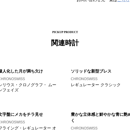
PICKUP PRODUCT
関連時計
擬人化した月が満ち欠け
ソリッドな新型ブレス
CHRONOSWISS
CHRONOSWISS
シリウス・クロノグラフ・ ムー
レギュレーター クラシック
ンフェイズ
文字盤にメカをチラ見せ
豊かな立体感と鮮やかな青に艶
く
CHRONOSWISS
フライング・レギュレーター オ
CHRONOSWISS