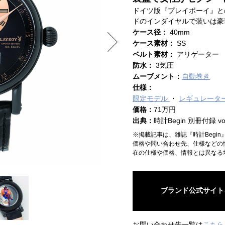
ドイツ版『プレイボーイ』と
ドのインダイヤルで装いは豪
ケース径：
40mm
ケース素材：
SS
ベルト素材：
アリゲーター
防水：
3気圧
ムーブメント：
自動巻き
仕様：
限定モデル
レギュレータ
価格：
71万円
出典：
時計Begin 別冊付録 vol
※掲載記事は、雑誌『時計Begi
価格や問い合わせ先、仕様などの
在の仕様や価格、情報とは異なる
ブランド公式サイト
お問い合わせ先一覧は
こちら