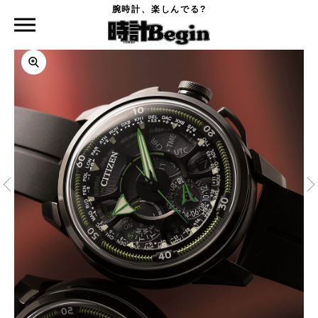
腕時計、楽しんでる?
時計Begin TOP
CITIZEN
サテライトウェーブ GPS F990