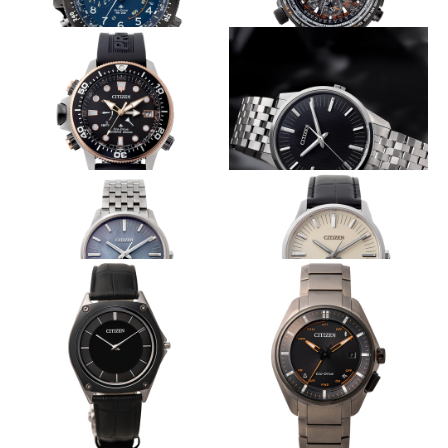
より軽量かつ堅牢に
先進のGPS衛星電波時計
CITIZEN
CITIZEN
エコ・ドライブ アルティクロ
エコ・ドライブGPS衛星電波時
ン プロマスター30周年限定モ
計 プロマスター30周年限定モ
デル
デル
アナログ水深計装備のプロ用ダイバ
シンプルな外観に先進技術を潜める
ーズ
CITIZEN
CITIZEN
ザ・シチズン
エコ・ドライブ アクアランド
200ｍ プロマスター30周年限定
モデル
シンプルな外観に先進技術を潜める
シンプルな外観に先進技術を潜める
CITIZEN
CITIZEN
ザ・シチズン
ザ・シチズン
超薄型ケースを傷付けない新素材
スマホとつながるアナログ時計
CITIZEN
CITIZEN
エコ・ドライブ ワン
エコ・ドライブ Bluetooth
W410