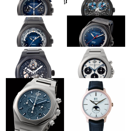
関連時計
プッシャーも黒×青
漆黒の中に青が居並ぶ
GIRARD-PERREGAUX
GIRARD-PERREGAUX
ロレアート アブソルート クロ
ネオ ブリッジ アース・トゥ・
ノグラフ
スカイ エディション
シリーズ初のＷＷ.ＴＣ
より質感を高める二層構造ダイヤル
GIRARD-PERREGAUX
GIRARD-PERREGAUX
ロレアート アブソルート
ロレアート アブソルート オー
WW.TC
トマティック
初のセラミックブレス
人気のパンダ顔も登場
GIRARD-PERREGAUX
GIRARD-PERREGAUX
ロレアート 42㎜ セラミック ス
ロレアート 42㎜ クロノグラフ
ケルトン
薄く小振りな外観で濃密な機能美に
2つの表示をゆったりと配置
GIRARD-PERREGAUX
GIRARD-PERREGAUX
ロレアート 38㎜ クロノグラフ
ジラール・ペルゴ1966 ラージ
デイト＆ムーンフェイズ