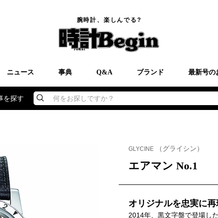
腕時計、楽しんでる?
ニュース
事典
Q&A
ブランド
最新号の
事を探す
何をお探しですか？
（グライシン）
GLYCINE
エアマン No.1
オリジナルを忠実に再
2014年、黒文字盤で登場