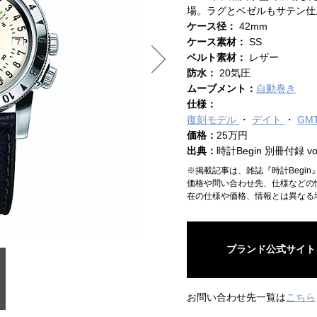
場。ラグとベゼルもサテン仕
ケース径：
42mm
ケース素材：
SS
ベルト素材：
レザー
防水：
20気圧
ムーブメント：
自動巻き
仕様：
復刻モデル
デイト
GM
価格：
25万円
出典：
時計Begin 別冊付録 vol
※掲載記事は、雑誌『時計Begi
価格や問い合わせ先、仕様などの
在の仕様や価格、情報とは異なる
ブランド公式サイト
お問い合わせ先一覧は
こちら