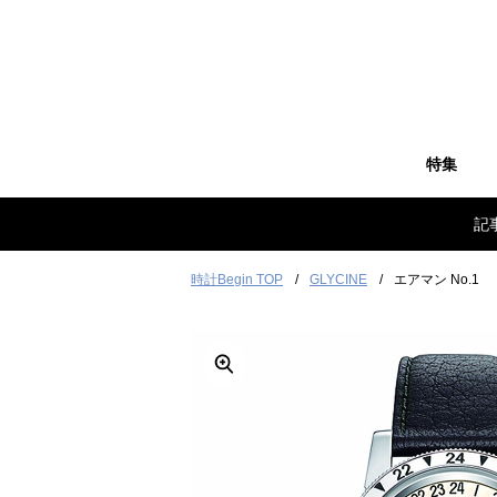
特集
記
時計Begin TOP
GLYCINE
エアマン No.1