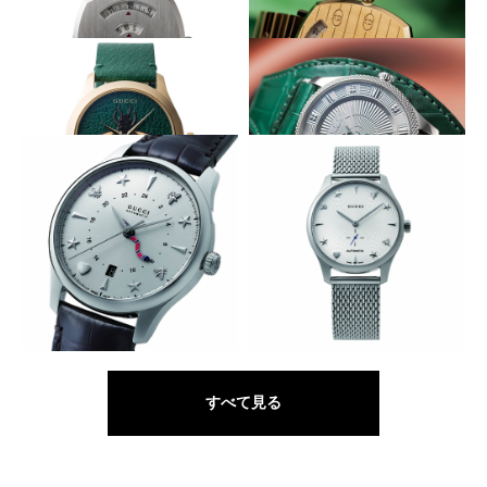
ー
ク
ソリッド感高めなモードな外観
ソリッド感高めなモードな外観
GUCCI
GUCCI
グリップ
グリップ
リアルなビー（ハチ）を堂々と
一体打ち出しで奥行きある造形に
GUCCI
GUCCI
G-タイムレス
オートマティック ウォッチ
ファッショナブルに旅を彩る
ダイヤルの装飾に凝る
GUCCI
GUCCI
G-タイムレス オートマティッ
G-タイムレス スリム オートマ
ク GMT
ティック
すべて見る