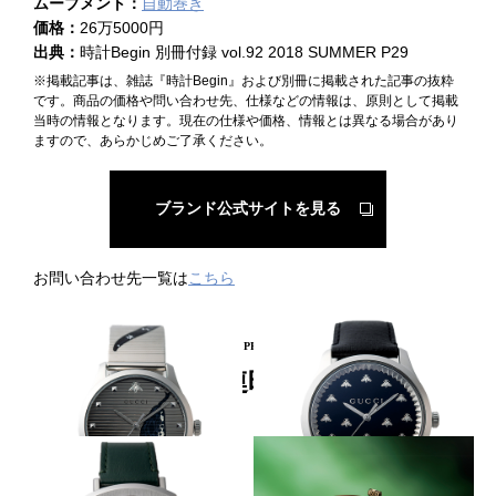
ムーブメント：
自動巻き
価格：
26万5000円
出典：
時計Begin 別冊付録 vol.92 2018 SUMMER P29
※掲載記事は、雑誌『時計Begin』および別冊に掲載された記事の抜粋
です。商品の価格や問い合わせ先、仕様などの情報は、原則として掲載
当時の情報となります。現在の仕様や価格、情報とは異なる場合があり
ますので、あらかじめご了承ください。
ブランド公式サイトを見る
お問い合わせ先一覧は
こちら
PICKUP PRODUCT
関連時計
SSブレスにプリント
初の天然石ダイヤル
GUCCI
GUCCI
G-タイムレス コンテンポラリ
G-タイムレス オートマティッ