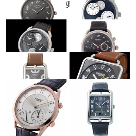
関連時計
色と輝きの豊かな対比
2つの月を隠す2つのダイヤル
HERMÈS
HERMÈS
アルソー 78
アルソー ルゥール ドゥ ラ リュ
ンヌ
2つの月を隠す2つのダイヤル
着け心地も軽やか
HERMÈS
HERMÈS
アルソー ルゥール ドゥ ラ リュ
アルソー クロノ チタン
ンヌ
ラグの形を文字盤に
精緻な機械が幾何学的な美に潜む
HERMÈS
HERMÈS
ケープコッド
カレ アッシュ
美しきアラームの音色
深みと艶のある新色グレー
HERMÈS
HERMÈS
スリム ドゥ エルメス ルゥー
ケープゴッド
ル・アンパシアント