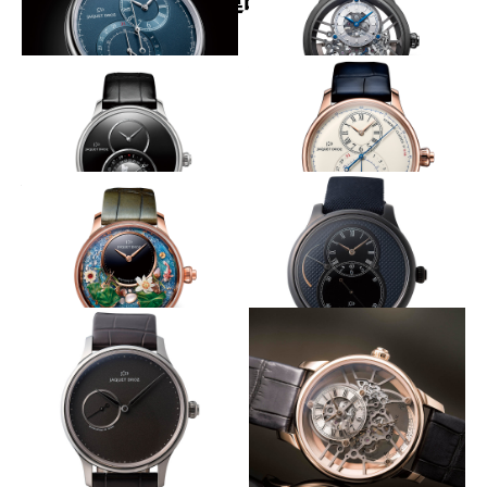
関連時計
ムーブメントを30度傾け設置
硬質素材で包むスケルトン
JAQUET DROZ
JAQUET DROZ
グラン・セコンド オフセンタ
グラン・セコンド スケルトン
ー クロノグラフ ブルー
セラミック
地球を俯瞰するグラン・セコンド
上質な文字盤に潜めたクロノ
JAQUET DROZ
JAQUET DROZ
グラン・セコンド デュアルタ
グラン・セコンド クロノグラ
イム オニキス
フ アイボリーエナメル
蓮の花が咲く池を優雅に泳ぐ鯉
ダイヤルもセラミックに
JAQUET DROZ
JAQUET DROZ
マジック・ロータス・オートマ
グラン・セコンド パワーリザ
トン
ーブ ブラックセラミック ク
ル・ド・パリ
上質なエントリー機
工芸技巧を駆使し古典的佇まいに
JAQUET DROZ
JAQUET DROZ
グラン・ウール ミニット
グラン・セコンド スケルトン