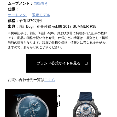
ムーブメント：
自動巻き
仕様：
オートマタ
限定モデル
価格：
予価1370万円
出典：
時計Begin 別冊付録 vol.88 2017 SUMMER P35
※掲載記事は、雑誌『時計Begin』および別冊に掲載された記事の抜粋
です。商品の価格や問い合わせ先、仕様などの情報は、原則として掲載
当時の情報となります。現在の仕様や価格、情報とは異なる場合があり
ますので、あらかじめご了承ください。
ブランド公式サイトを見る
お問い合わせ先一覧は
こちら
PICKUP PRODUCT
関連時計