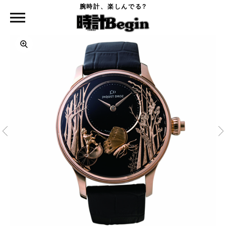
腕時計、楽しんでる?
時計Begin TOP
JAQUET DROZ
ラヴィング・バタフライ・オートマトン