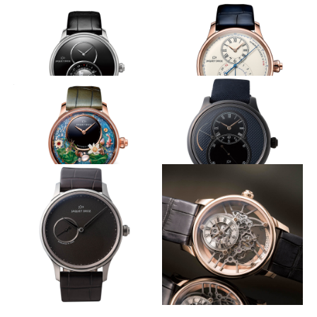
ムーブメントを30度傾け設置
硬質素材で包むスケルトン
JAQUET DROZ
JAQUET DROZ
グラン・セコンド オフセンタ
グラン・セコンド スケルトン
ー クロノグラフ ブルー
セラミック
地球を俯瞰するグラン・セコンド
上質な文字盤に潜めたクロノ
JAQUET DROZ
JAQUET DROZ
グラン・セコンド デュアルタ
グラン・セコンド クロノグラ
イム オニキス
フ アイボリーエナメル
蓮の花が咲く池を優雅に泳ぐ鯉
ダイヤルもセラミックに
JAQUET DROZ
JAQUET DROZ
マジック・ロータス・オートマ
グラン・セコンド パワーリザ
トン
ーブ ブラックセラミック ク
ル・ド・パリ
上質なエントリー機
工芸技巧を駆使し古典的佇まいに
JAQUET DROZ
JAQUET DROZ
グラン・ウール ミニット
グラン・セコンド スケルトン
レッドゴールド サファイア