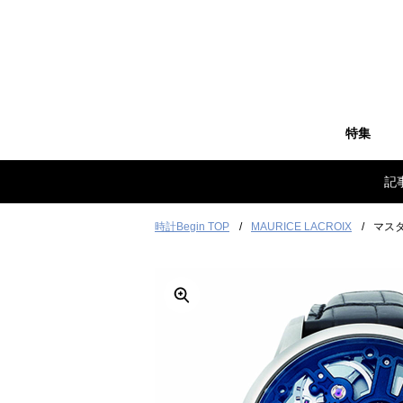
特集
記
時計Begin TOP
MAURICE LACROIX
マス