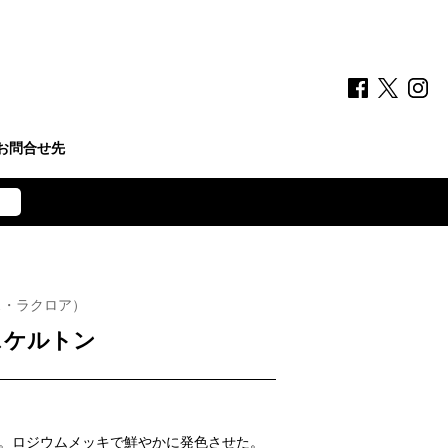
お問合せ先
ス・ラクロア）
スケルトン
。ロジウムメッキで鮮やかに発色させた。