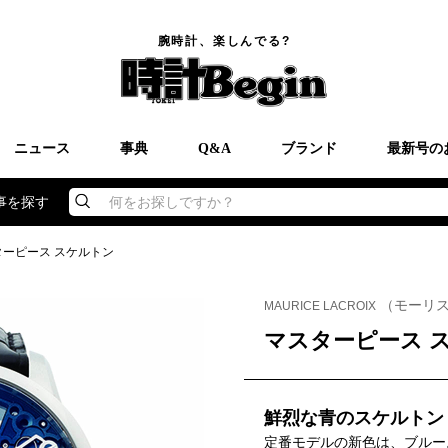
腕時計、楽しんでる?
ニュース
事典
Q&A
ブランド
最新号の
事を探す
何をお探しですか？
ターピース スケルトン
（モーリ
MAURICE LACROIX
マスターピース 
鮮烈な青のスケルトン
定番モデルの新色は、ブルー