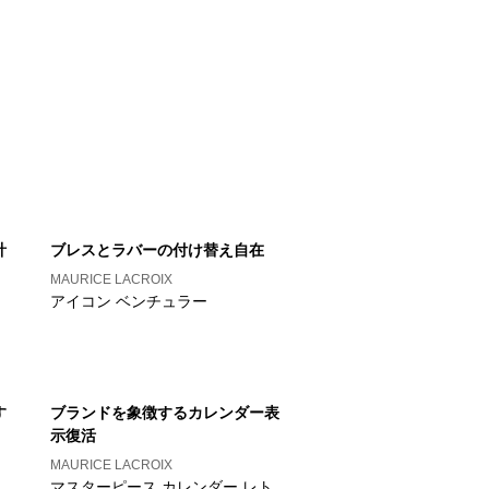
計
ブレスとラバーの付け替え自在
MAURICE LACROIX
アイコン ベンチュラー
す
ブランドを象徴するカレンダー表
示復活
MAURICE LACROIX
マスターピース カレンダー レト