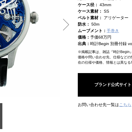
ケース径：
43mm
ケース素材：
SS
ベルト素材：
アリゲーター
防水：
50m
ムーブメント：
手巻き
価格：
予価68万円
出典：
時計Begin 別冊付録 vol
※掲載記事は、雑誌『時計Begi
価格や問い合わせ先、仕様などの
在の仕様や価格、情報とは異なる
ブランド公式サイト
お問い合わせ先一覧は
こちら