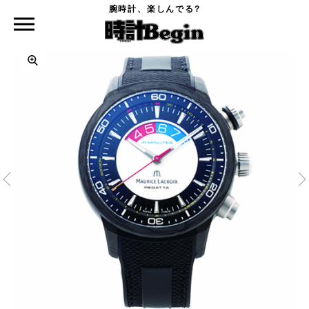
腕時計、楽しんでる?
時計Begin TOP
MAURICE LACROIX
ポントスSレガッタ