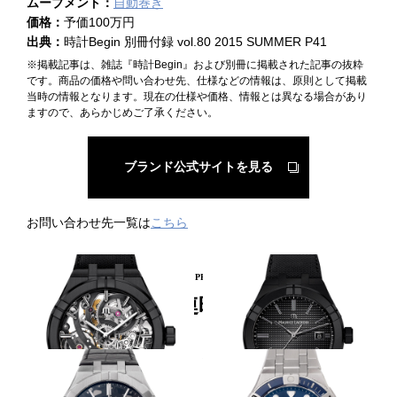
ムーブメント：
自動巻き
価格：
予価100万円
出典：
時計Begin 別冊付録 vol.80 2015 SUMMER P41
※掲載記事は、雑誌『時計Begin』および別冊に掲載された記事の抜粋
です。商品の価格や問い合わせ先、仕様などの情報は、原則として掲載
当時の情報となります。現在の仕様や価格、情報とは異なる場合があり
ますので、あらかじめご了承ください。
ブランド公式サイトを見る
お問い合わせ先一覧は
こちら
PICKUP PRODUCT
関連時計
モダンな黒スケルトン
初のフルブラック仕様
MAURICE LACROIX
MAURICE LACROIX
アイコン オートマティック ス
アイコン オートマティック ブ