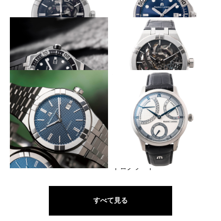
ケルトン ブラック
ラック
概念を覆す、時刻が読めない時計
ブレスとラバーの付け替え自在
MAURICE LACROIX
MAURICE LACROIX
アイコン マーキュリー
アイコン ベンチュラー
ブレスとラバーの付け替え自在
傑作ムーブを自動巻き化
MAURICE LACROIX
MAURICE LACROIX
アイコン ベンチュラー
アイコン オートマティック ス
ケルトン
ラグジュアリーな外観を身近にする
ブランドを象徴するカレンダー表示
復活
MAURICE LACROIX
MAURICE LACROIX
アイコン オートマティック
マスターピース カレンダー レ
トログラード
すべて見る