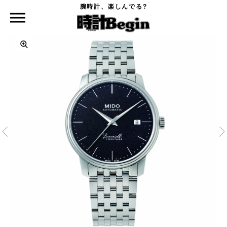
腕時計、楽しんでる?
時計Begin TOP
MIDO
バロンチェッリ ヘリテージ