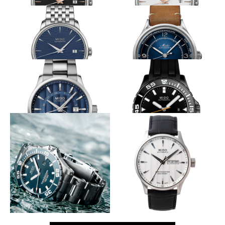
高精度をエレガントなクラシックに
高精度をエレガントなクラシックに
MIDO
MIDO
バロンチェッリ キャリバー80
バロンチェッリ キャリバー80
クロノメーター シリコン
クロノメーター シリコン
高精度をエレガントなクラシックに
ドクターウォッチを再現
MIDO
MIDO
バロンチェッリ キャリバー80
マルチフォート パトリモニー
クロノメーター シリコン
長時間駆動の旅時計
飽和潜水対応のプロ用ダイバーズ
MIDO
MIDO
マルチフォート デュアルタイ
オーシャンスター ダイバー600
ム
飽和潜水対応のプロ用ダイバーズ
シリコンひげでCOSCを取得
MIDO
MIDO
オーシャンスター ダイバー600
マルチフォート クロノメータ
ー Si