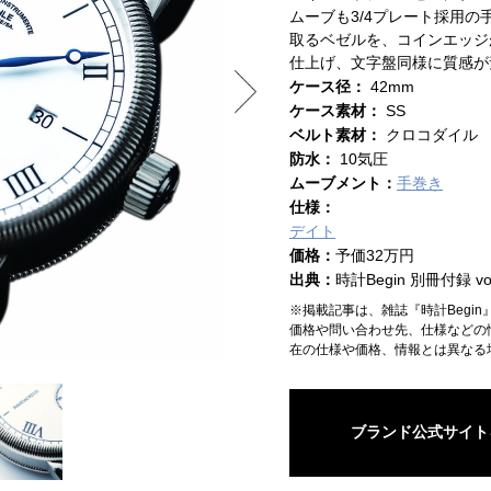
ムーブも3/4プレート採用
取るベゼルを、コインエッジ
仕上げ、文字盤同様に質感が
ケース径：
42mm
ケース素材：
SS
ベルト素材：
クロコダイル
防水：
10気圧
ムーブメント：
手巻き
仕様：
デイト
価格：
予価32万円
出典：
時計Begin 別冊付録 vol
※掲載記事は、雑誌『時計Begi
価格や問い合わせ先、仕様などの
在の仕様や価格、情報とは異なる
ブランド公式サイト