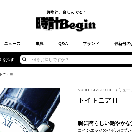
腕時計、楽しんでる?
ニュース
事典
Q&A
ブランド
最新号の
事を探す
何をお探しですか？
トニアⅢ
（ミュー
MÜHLE GLASHÜTTE
トイトニアⅢ
腕に誇らしい艶やかな
コインエッジのベゼルにブレ