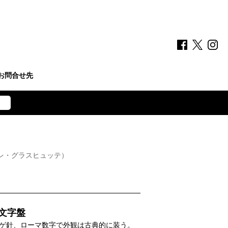
お問合せ先
レ・グラスヒュッテ）
文字盤
ゲ針、ローマ数字で外観は古典的に装う。