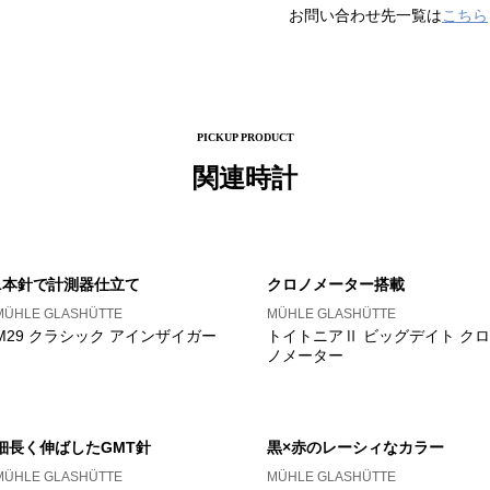
お問い合わせ先一覧は
こちら
PICKUP PRODUCT
関連時計
1本針で計測器仕立て
クロノメーター搭載
MÜHLE GLASHÜTTE
MÜHLE GLASHÜTTE
M29 クラシック アインザイガー
トイトニアⅡ ビッグデイト クロ
ノメーター
細長く伸ばしたGMT針
黒×赤のレーシィなカラー
MÜHLE GLASHÜTTE
MÜHLE GLASHÜTTE