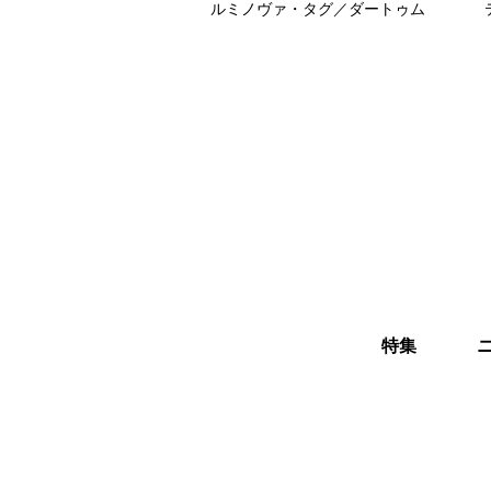
ルミノヴァ・タグ／ダートゥム
特集