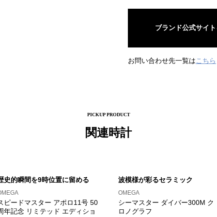
ブランド公式サイト
お問い合わせ先一覧は
こちら
PICKUP PRODUCT
関連時計
歴史的瞬間を9時位置に留める
波模様が彩るセラミック
OMEGA
OMEGA
スピードマスター アポロ11号 50
シーマスター ダイバー300M ク
周年記念 リミテッド エディショ
ロノグラフ