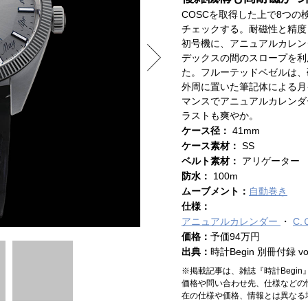
COSCを取得した上で8つの
チェックする。耐磁性と精度
初号機に、アニュアルカレン
デックスの間のスロープを利
た。フルーテッドベゼルは、
外周に置いた筆記体による月
マンスでアニュアルカレンダ
ラストも爽やか。
ケース径：
41mm
ケース素材：
SS
ベルト素材：
アリゲーター
防水：
100m
ムーブメント：
自動巻き
仕様：
アニュアルカレンダー
C.
価格：
予価94万円
出典：
時計Begin 別冊付録 vol
※掲載記事は、雑誌『時計Begi
価格や問い合わせ先、仕様などの
在の仕様や価格、情報とは異なる