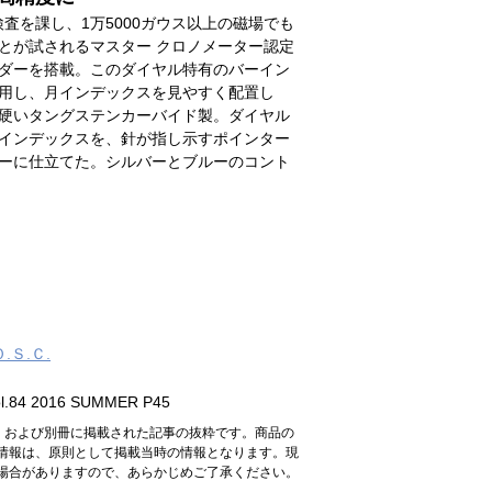
検査を課し、1万5000ガウス以上の磁場でも
とが試されるマスター クロノメーター認定
ダーを搭載。このダイヤル特有のバーイン
用し、月インデックスを見やすく配置し
硬いタングステンカーバイド製。ダイヤル
インデックスを、針が指し示すポインター
ーに仕立てた。シルバーとブルーのコント
Ｏ.Ｓ.Ｃ.
.84 2016 SUMMER P45
n』および別冊に掲載された記事の抜粋です。商品の
情報は、原則として掲載当時の情報となります。現
場合がありますので、あらかじめご了承ください。