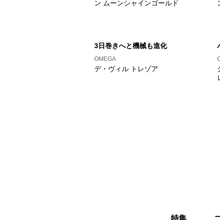
ン ムーンシャインゴールド
3日巻きへと機械も進化
OMEGA
デ・ヴィル トレゾア
特集