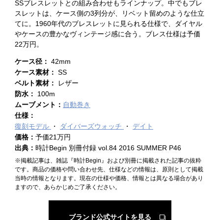
SSブレスレットとの組み合わせもラインナップ。中でもブレ
スレットは、ケース側の3列分が、リベット留めのような仕立
てに。1960年代のブレスレットに見られる仕様で、ダイヤル
やケースの豊かなヴィンテージ感に合う。ブレス仕様は予価
22万円。
ケース径：
42mm
ケース素材：
SS
ベルト素材：
レザー
防水：
100m
ムーブメント：
自動巻き
仕様：
復刻モデル
ダイバーズウォッチ
デイト
価格：
予価21万円
出典：
時計Begin 別冊付録 vol.84 2016 SUMMER P46
※掲載記事は、雑誌『時計Begin』および別冊に掲載された記事の抜粋
です。商品の価格や問い合わせ先、仕様などの情報は、原則として掲載
当時の情報となります。現在の仕様や価格、情報とは異なる場合があり
ますので、あらかじめご了承ください。
ブランド公式サイトを見る