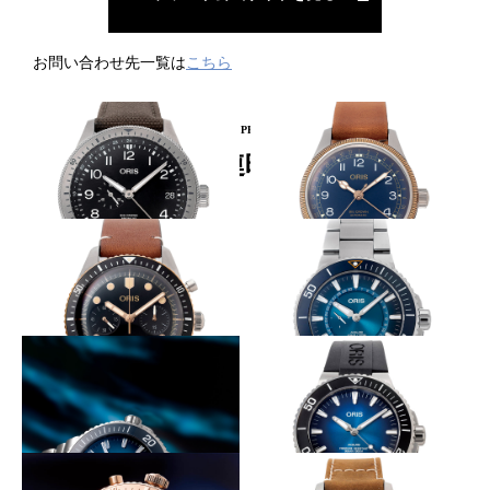
お問い合わせ先一覧は
こちら
PICKUP PRODUCT
関連時計
ストラップの長さが自在に
象徴的機構をブロンズが囲む
ORIS
ORIS
ビッグクラウン プロパイロッ
ビッグクラウン ポインターデ
ト GMT
イト
横顔にブロンズをチラ見せ
グレートバリアリーフ第３弾
ORIS
ORIS
ダイバーズ 65 クロノグラフ
アクイス グレートバリアリー
フ リミテッドエディション III
プラごみ問題への意識を啓蒙する
島の珊瑚の色を文字盤に
ORIS
ORIS