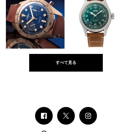
アクイス クリーンオーシャン
クリッパートン リミテッドエ
リミテッドエディション
ディション
伝説のダイバーへのオマージュ
モデル名に伝説の戦闘機の名を冠す
ORIS
ORIS
カール・ブラシア クロノグラ
ビッグ クラウン D.26 286 HB-
フ リミテッドエディション
RAG リミテッドエディション
すべて見る