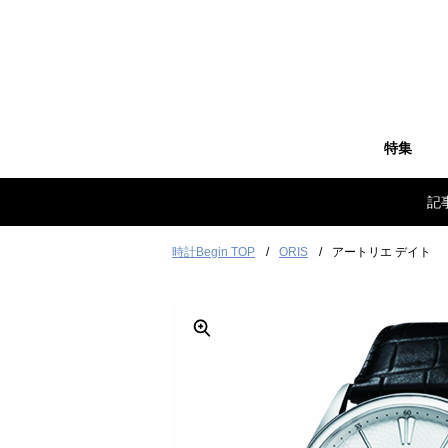
特集
記
時計Begin TOP
ORIS
アートリエ デイト