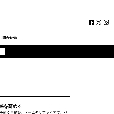
お問合せ先
ト
感を高める
を薄く再構築。ドーム型サファイアで、バ