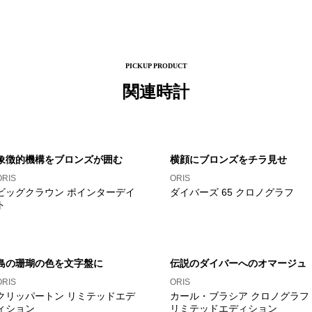
PICKUP PRODUCT
関連時計
象徴的機構をブロンズが囲む
横顔にブロンズをチラ見せ
ORIS
ORIS
ビッグクラウン ポインターデイ
ダイバーズ 65 クロノグラフ
ト
島の珊瑚の色を文字盤に
伝説のダイバーへのオマージュ
ORIS
ORIS
クリッパートン リミテッドエデ
カール・ブラシア クロノグラフ
ィション
リミテッドエディション