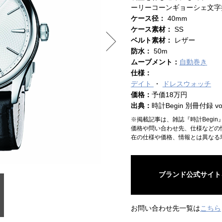
ーリーコーンギョーシェ文字
ケース径：
40mm
ケース素材：
SS
ベルト素材：
レザー
防水：
50m
ムーブメント：
自動巻き
仕様：
デイト
ドレスウォッチ
価格：
予価18万円
出典：
時計Begin 別冊付録 vol
※掲載記事は、雑誌『時計Begi
価格や問い合わせ先、仕様などの
在の仕様や価格、情報とは異なる
ブランド公式サイト
お問い合わせ先一覧は
こちら