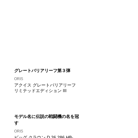
グレートバリアリーフ第３弾
ORIS
アクイス グレートバリアリーフ
リミテッドエディション III
モデル名に伝説の戦闘機の名を冠
す
ORIS
ビッグ クラウン D.26 286 HB-