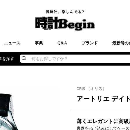
腕時計、楽しんでる?
ニュース
事典
Q&A
ブランド
最新号の
事を探す
何をお探しですか？
（オリス）
ORIS
アートリエ デイ
薄くエレガントに高級
裏蓋をねじ込みにしてケース