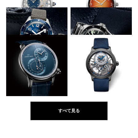
穴石と青ネジを花に見立てる
燃えるようなオレンジグラデ
GLASHÜTTE ORIGINAL
GLASHÜTTE ORIGINAL
パノインバース・リミテッド・
シックスティーズ・アニュアル
エディション
エディション
ドイツの工業規格DINおよびISO準拠
ドイツの工業規格DINおよびISO準拠
GLASHÜTTE ORIGINAL
GLASHÜTTE ORIGINAL
SeaQ パノラマデイト
SeaQ パノラマデイト
ムーブメントを30度傾け設置
硬質素材で包むスケルトン
JAQUET DROZ
JAQUET DROZ
グラン・セコンド オフセンタ
グラン・セコンド スケルトン
ー クロノグラフ ブルー
セラミック
すべて見る