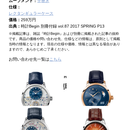
ムーブメント：
手巻き
仕様：
レクタンギュラーケース
価格：
259万円
出典：
時計Begin 別冊付録 vol.87 2017 SPRING P13
※掲載記事は、雑誌『時計Begin』および別冊に掲載された記事の抜粋
です。商品の価格や問い合わせ先、仕様などの情報は、原則として掲載
当時の情報となります。現在の仕様や価格、情報とは異なる場合があり
ますので、あらかじめご了承ください。
お問い合わせ先一覧は
こちら
PICKUP PRODUCT
関連時計
最終進化形のトゥールビヨン
RG×ブルーで華やかさを増す
GLASHÜTTE ORIGINAL
GLASHÜTTE ORIGINAL
セネタ・クロノメーター・トゥ
パノマティック ルナ
ールビヨン リミテッド・エデ
ィション