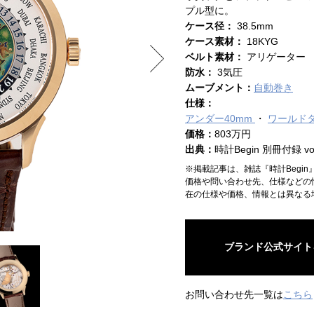
プル型に。
ケース径：
38.5mm
ケース素材：
18KYG
ベルト素材：
アリゲーター
防水：
3気圧
ムーブメント：
自動巻き
仕様：
アンダー40mm
ワールド
価格：
803万円
出典：
時計Begin 別冊付録 vol
※掲載記事は、雑誌『時計Begi
価格や問い合わせ先、仕様などの
在の仕様や価格、情報とは異なる
ブランド公式サイト
お問い合わせ先一覧は
こちら