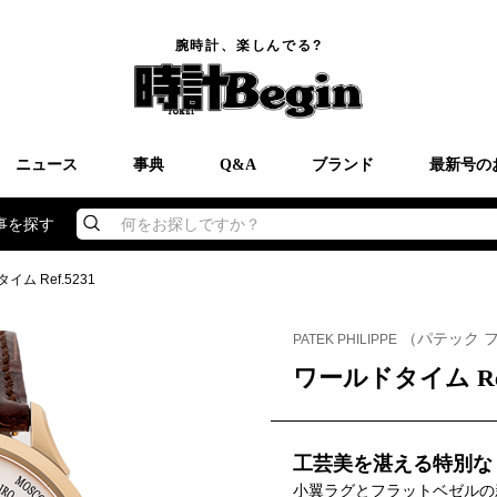
腕時計、楽しんでる?
ニュース
事典
Q&A
ブランド
最新号の
事を探す
何をお探しですか？
イム Ref.5231
（パテック 
PATEK PHILIPPE
ワールドタイム Ref
工芸美を湛える特別な
小翼ラグとフラットベゼルの