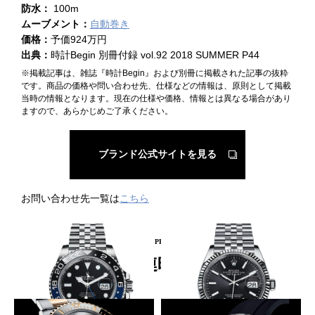
防水：
100m
ムーブメント：
自動巻き
価格：
予価924万円
出典：
時計Begin 別冊付録 vol.92 2018 SUMMER P44
※掲載記事は、雑誌『時計Begin』および別冊に掲載された記事の抜粋
です。商品の価格や問い合わせ先、仕様などの情報は、原則として掲載
当時の情報となります。現在の仕様や価格、情報とは異なる場合があり
ますので、あらかじめご了承ください。
ブランド公式サイトを見る
お問い合わせ先一覧は
こちら
PICKUP PRODUCT
関連時計
青黒のセラクロム
36㎜でも約70時間駆動