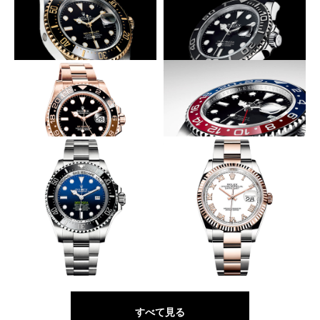
ROLEX
ROLEX
オイスター パーペチュアル
オイスター パーペチュアル デ
GMTマスターII
イトジャスト 36
深海に挑むロレゾール
大型の新サイズが初のＷＧで登場！
ROLEX
ROLEX
オイスター パーペチュアル シ
オイスター パーペチュアル ヨ
ードゥエラー
ットマスター 42
新ムーブと新色ベゼルに
待望のSSケース×赤青ベゼル登場
ROLEX
ROLEX
オイスター パーペチュアル
オイスター パーペチュアル
GMTマスターⅡ
GMTマスターⅡ
深海を思わせるグラデ文字盤
36㎜ケースに高精度ムーブ搭載
ROLEX
ROLEX
オイスター パーペチュアル ロ
オイスター パーペチュアル デ
レックス ディープシー
イトジャスト 36
すべて見る