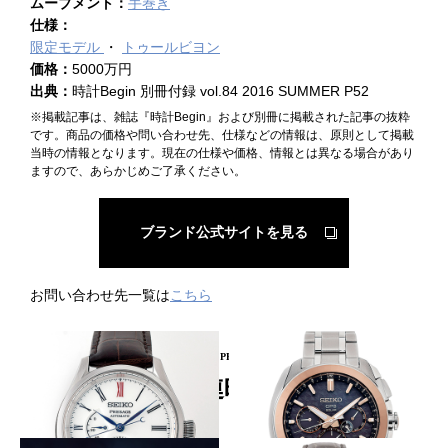
ムーブメント：
手巻き
仕様：
限定モデル
トゥールビヨン
価格：
5000万円
出典：
時計Begin 別冊付録 vol.84 2016 SUMMER P52
※掲載記事は、雑誌『時計Begin』および別冊に掲載された記事の抜粋
です。商品の価格や問い合わせ先、仕様などの情報は、原則として掲載
当時の情報となります。現在の仕様や価格、情報とは異なる場合があり
ますので、あらかじめご了承ください。
ブランド公式サイトを見る
お問い合わせ先一覧は
こちら
PICKUP PRODUCT
関連時計
白に浮かぶ青みがかった光沢
50周年を祝す50 面カットベゼル