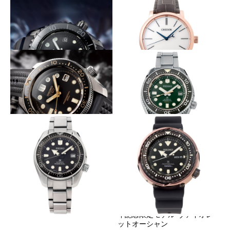
SEIKO
SEIKO
プレザージュ 有田焼ダイヤル
アストロン クオーツアストロ
モデル SARW049
ン 50周年記念モデル SBXC035
要素をそぎ落とし極めた機能美
最上級の手仕事を隅々まで
SEIKO
SEIKO
プロスペックス LXライン ブラ
クレドール 叡智 Ⅱ
ックエディション SBDB021
50年の時を経てあの名作が蘇る
島の豊かな自然に想いを馳せる
SEIKO
SEIKO
1968 メカニカルダイバーズ 復
1968 メカニカルダイバーズ 50
刻デザイン
周年記念限定モデル ディープ
フォレスト
コスパ最強の自動巻きダイバー
アイコニックな外胴が幻想的な夕日
に染まる
SEIKO
SEIKO
1968 メカニカルダイバーズ 現
代デザイン
1978 クオーツダイバーズ 40周
年記念限定モデル ヴァイオレ
ットオーシャン