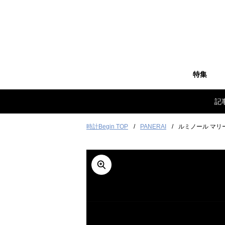
特集
記
時計Begin TOP
PANERAI
ルミノール マリーナ