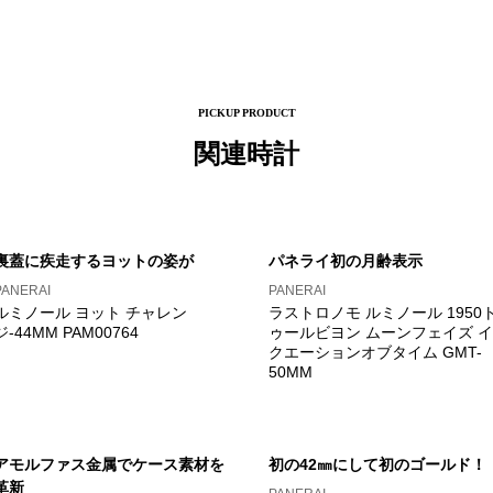
PICKUP PRODUCT
関連時計
裏蓋に疾走するヨットの姿が
パネライ初の月齢表示
PANERAI
PANERAI
ルミノール ヨット チャレン
ラストロノモ ルミノール 1950
ジ-44MM PAM00764
ゥールビヨン ムーンフェイズ イ
クエーションオブタイム GMT-
50MM
アモルファス金属でケース素材を
初の42㎜にして初のゴールド！
革新