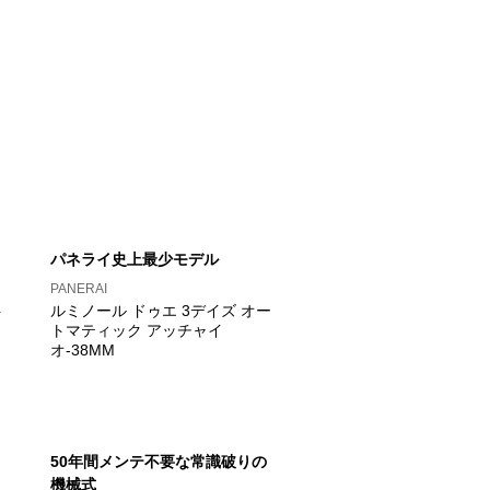
パネライ史上最少モデル
PANERAI
ト
ルミノール ドゥエ 3デイズ オー
トマティック アッチャイ
オ-38MM
50年間メンテ不要な常識破りの
機械式