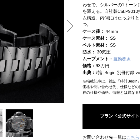
わせで、シルバーの1トーン
を添える。自社製Cal.P9
ム構造。内側にはたっぷりと
つ。
ケース径：
44mm
ケース素材：
SS
ベルト素材：
SS
防水：
30気圧
ムーブメント：
自動巻き
価格：
93万円
出典：
時計Begin 別冊付録 vol
※掲載記事は、雑誌『時計Begi
価格や問い合わせ先、仕様などの
在の仕様や価格、情報とは異なる
ブランド公式サイト
お問い合わせ先一覧は
こちら